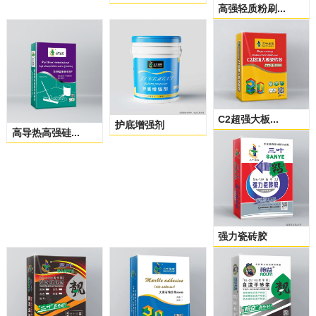
高强轻质粉刷...
C2超强大板...
护底增强剂
高导热高强硅...
强力瓷砖胶