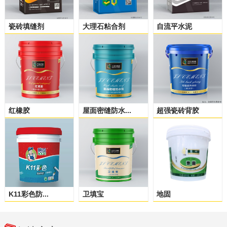
瓷砖填缝剂
大理石粘合剂
自流平水泥
红橡胶
屋面密缝防水...
超强瓷砖背胶
K11彩色防...
卫填宝
地固